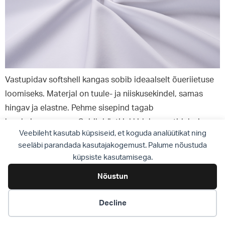
Vastupidav softshell kangas sobib ideaalselt õueriietuse
loomiseks. Materjal on tuule- ja niiskusekindel, samas
hingav ja elastne. Pehme sisepind tagab
kandmismugavuse. Sobib hästi jakkideks, vestideks ja
Veebileht kasutab küpsiseid, et koguda analüütikat ning
kergemateks ülerõivasteks.
seeläbi parandada kasutajakogemust. Palume nõustuda
küpsiste kasutamisega.
←
Previous
Nõustun
© OÜ KIU 2026
Decline